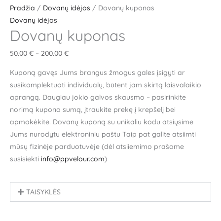
Pradžia
/
Dovanų idėjos
/ Dovanų kuponas
Dovanų idėjos
Dovanų kuponas
50.00
€
–
200.00
€
Kuponą gavęs Jums brangus žmogus gales įsigyti ar
susikomplektuoti individualų, būtent jam skirtą laisvalaikio
aprangą. Daugiau jokio galvos skausmo – pasirinkite
norimą kupono sumą, įtraukite prekę į krepšelį bei
apmokėkite. Dovanų kuponą su unikaliu kodu atsiųsime
Jums nurodytu elektroniniu paštu Taip pat galite atsiimti
mūsų fizinėje parduotuvėje (dėl atsiiemimo prašome
susisiekti
info@ppvelour.com
)
TAISYKLĖS