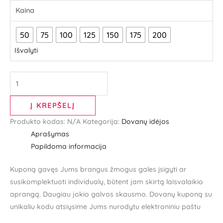
Kaina
50
75
100
125
150
175
200
Išvalyti
Į KREPŠELĮ
Produkto kodas:
N/A
Kategorija:
Dovanų idėjos
Aprašymas
Papildoma informacija
Kuponą gavęs Jums brangus žmogus gales įsigyti ar
susikomplektuoti individualų, būtent jam skirtą laisvalaikio
aprangą. Daugiau jokio galvos skausmo. Dovanų kuponą su
unikaliu kodu atsiųsime Jums nurodytu elektroniniu paštu