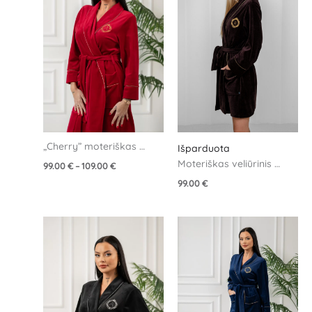
109.00 €
„Cherry” moteriškas 
Išparduota
veliūrinis chalatas
Moteriškas veliūrinis 
99.00
€
–
109.00
€
chalatas – Brown
99.00
€