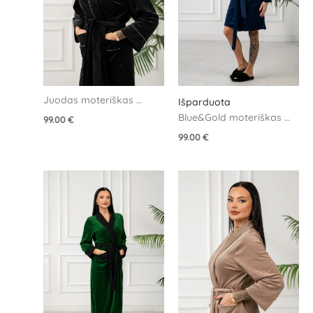
Juodas moteriškas 
Išparduota
veliūrinis chalatas
Blue&Gold moteriškas 
99.00
€
veliūrinis chalatas
99.00
€