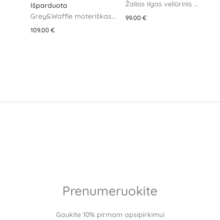
Žalias ilgas veliūrinis 
Išparduota
chalatas
Grey&Waffle moteriškas 
99.00
€
veliūrinis chalatas
109.00
€
Prenumeruokite
Gaukite 10% pirmam apsipirkimui