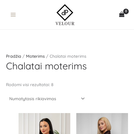
Pereiti
prie
turinio
Pradžia
/
Moterims
/ Chalatai moterims
Chalatai moterims
Rodomi visi rezultatai: 8
Price
range:
99.00 €
through