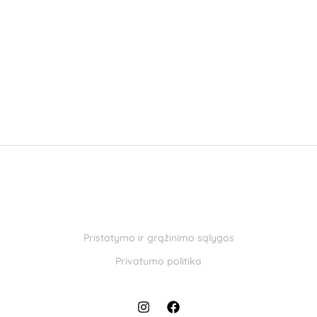
Pristatymo ir grąžinimo sąlygos
Privatumo politika