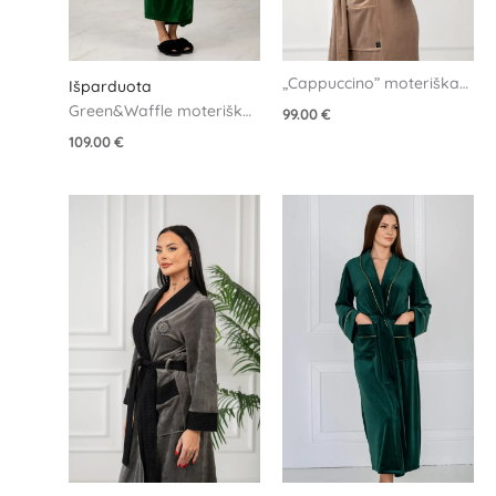
„Cappuccino” moteriškas 
Išparduota
veliūrinis chalatas
Green&Waffle moteriškas 
99.00
€
veliūrinis chalatas
109.00
€