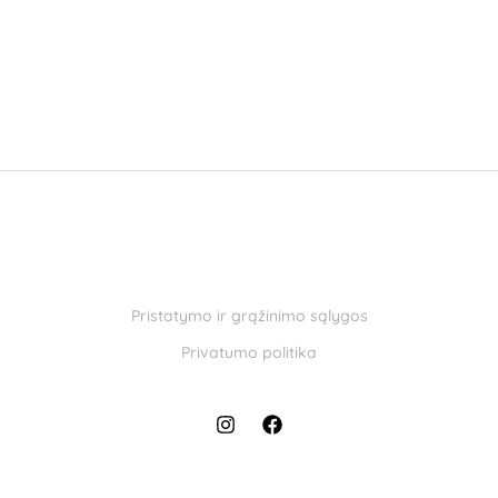
Pristatymo ir grąžinimo sąlygos
Privatumo politika