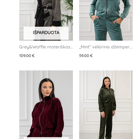
IŠPARDUOTA
Grey&Waffle moteriškas 
„Mint” veliūrinis džemperis 
veliūrinis chalatas
su klostėmis
109.00
€
59.00
€