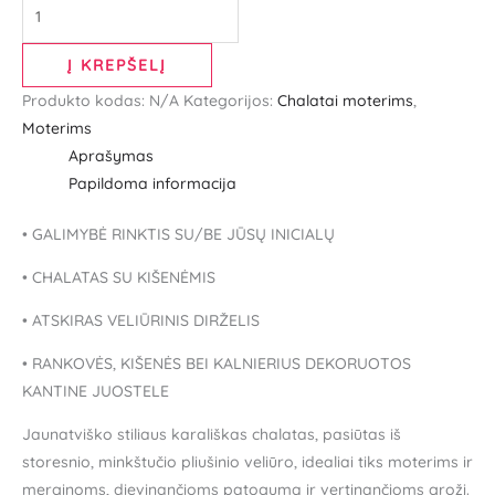
Į KREPŠELĮ
Produkto kodas:
N/A
Kategorijos:
Chalatai moterims
,
Moterims
Aprašymas
Papildoma informacija
• GALIMYBĖ RINKTIS SU/BE JŪSŲ INICIALŲ
• CHALATAS SU KIŠENĖMIS
• ATSKIRAS VELIŪRINIS DIRŽELIS
• RANKOVĖS, KIŠENĖS BEI KALNIERIUS DEKORUOTOS
KANTINE JUOSTELE
Jaunatviško stiliaus karališkas chalatas, pasiūtas iš
storesnio, minkštučio pliušinio veliūro, idealiai tiks moterims ir
merginoms, dievinančioms patogumą ir vertinančioms grožį.