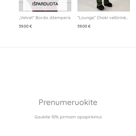
IŠPARDUOTA
„Velvet” Bordo džemperis
“Lounge” Chaki veliūrinės 
kelnės
59.00
€
59.00
€
Prenumeruokite
Gaukite 10% pirmam apsipirkimui