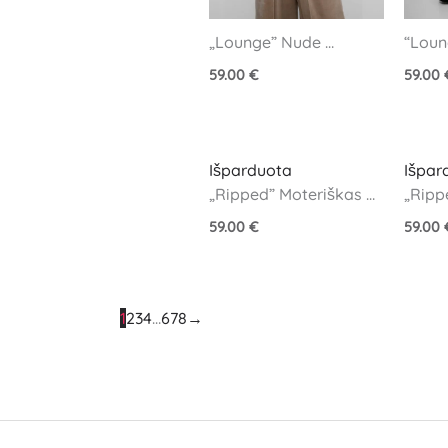
„Lounge” Nude 
“Loun
veliūrinis džemperis
veliūr
59.00
€
59.00
Išparduota
Išpar
„Ripped” Moteriškas 
„Ripp
rudas džemperis
rudos
59.00
€
59.00
1
2
3
4
…
6
7
8
→