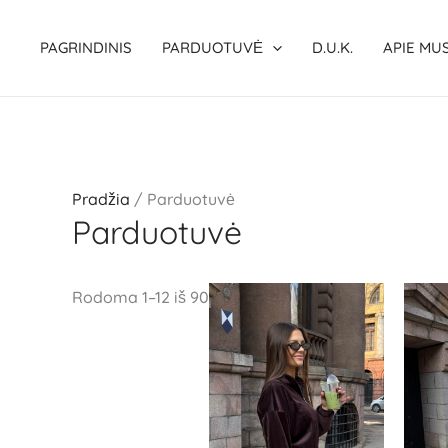
Pereiti
prie
PAGRINDINIS
PARDUOTUVĖ
D.U.K.
APIE MU
turinio
Pradžia
/ Parduotuvė
Parduotuvė
Rodoma 1–12 iš 90