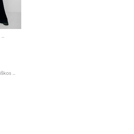
 
kelnės
iškos 
su 