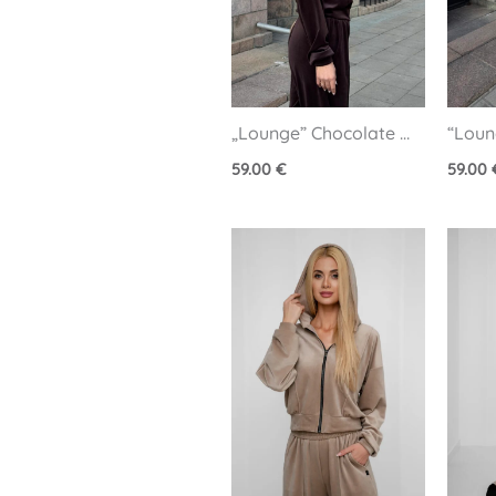
„Lounge” Chocolate 
“Loun
veliūrinis džemperis
veliūr
59.00
€
59.00