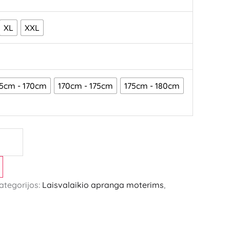
XL
XXL
5cm - 170cm
170cm - 175cm
175cm - 180cm
ategorijos:
Laisvalaikio apranga moterims
,