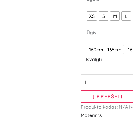
XS
S
M
L
Ūgis
160cm - 165cm
16
Išvalyti
Į KREPŠELĮ
Produkto kodas:
N/A
K
Moterims