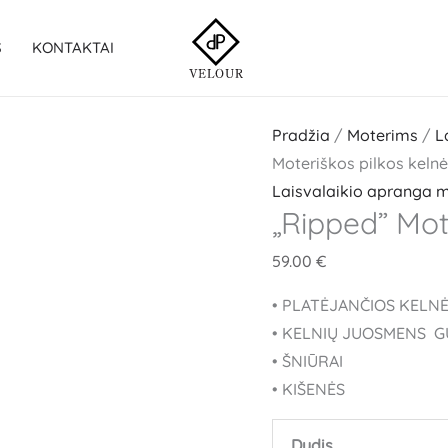
produkto
kiekis:
S
KONTAKTAI
"Ripped"
Moteriškos
pilkos
Pradžia
/
Moterims
/
L
kelnės
Moteriškos pilkos keln
Laisvalaikio apranga 
„Ripped” Mot
59.00
€
• PLATĖJANČIOS KELN
• KELNIŲ JUOSMENS 
• ŠNIŪRAI
• KIŠENĖS
Dydis