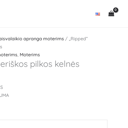
aisvalaikio apranga moterims
/ „Ripped”
ės
moterims
,
Moterims
eriškos pilkos kelnės
ĖS
GUMA