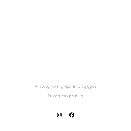
Pristatymo ir grąžinimo sąlygos
Privatumo politika