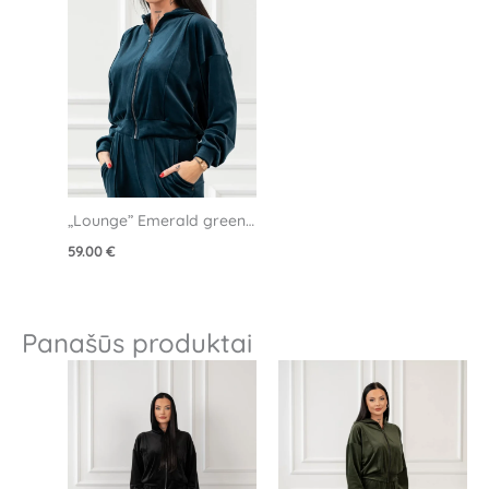
„Lounge” Emerald green 
veliūrinis džemperis
59.00
€
Panašūs produktai