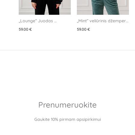
„Lounge” Juodas 
„Mint” veliūrinis džemperis 
veliūrinis džemperis
su klostėmis
59.00
€
59.00
€
Prenumeruokite
Gaukite 10% pirmam apsipirkimui