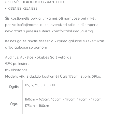
• KELNĖS DEKORUOTOS KANTELIU
• KIŠENĖS KELNĖSE
Šis kostiumėlis puikiai tinka nešioti namuose bei vilkėti
pasivaiksčiojimams lauke, oversized stiliaus džemperis
nevaržantis judėsių suteiks komfortabilumo jausmą.
Kelnes galite rinktis tiesesnio kirpimo galuose su skeltukais
arba galuose su gumom
Audinys: Aukštos kokybės Soft veliūras
92% poliesteris
8% elastanas
Modelis vilki S dydžio kostiumėlį Ūgis 172cm. Svoris 59kg.
XS, S, M, L, XL, XXL
Dydis
160cm – 165cm, 165cm – 170cm, 170cm – 175cm,
Ūgis
175cm – 180cm