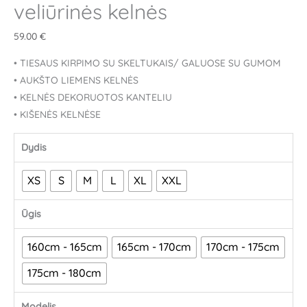
veliūrinės kelnės
59.00
€
• TIESAUS KIRPIMO SU SKELTUKAIS/ GALUOSE SU GUMOM
• AUKŠTO LIEMENS KELNĖS
• KELNĖS DEKORUOTOS KANTELIU
• KIŠENĖS KELNĖSE
Dydis
XS
S
M
L
XL
XXL
Ūgis
160cm - 165cm
165cm - 170cm
170cm - 175cm
175cm - 180cm
Modelis