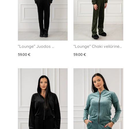
“Lounge” Juodos 
“Lounge” Chaki veliūrinės 
veliūrinės kelnės
kelnės
59.00
€
59.00
€