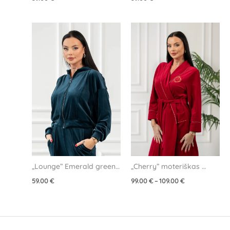
Price
range:
99.00 €
through
109.00 €
„Cherry” moteriškas 
„Lounge” Emerald green 
veliūrinis chalatas
veliūrinis džemperis
99.00
€
–
109.00
€
59.00
€