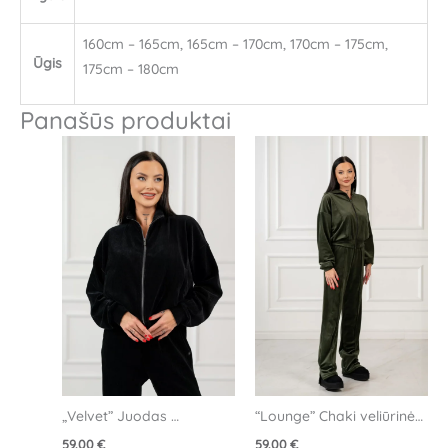
160cm – 165cm, 165cm – 170cm, 170cm – 175cm,
Ūgis
175cm – 180cm
Panašūs produktai
„Velvet” Juodas 
“Lounge” Chaki veliūrinės 
džemperis
kelnės
59.00
€
59.00
€