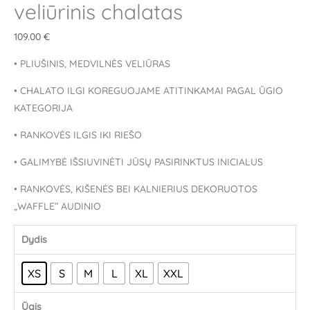
veliūrinis chalatas
109.00
€
• PLIUŠINIS, MEDVILNĖS VELIŪRAS
• CHALATO ILGI KOREGUOJAME ATITINKAMAI PAGAL ŪGIO
KATEGORIJA
• RANKOVĖS ILGIS IKI RIEŠO
• GALIMYBĖ IŠSIUVINĖTI JŪSŲ PASIRINKTUS INICIALUS
• RANKOVĖS, KIŠENĖS BEI KALNIERIUS DEKORUOTOS
„WAFFLE” AUDINIO
Dydis
XS
S
M
L
XL
XXL
Ūgis