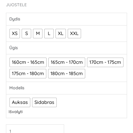
JUOSTELE
Dydis
XS
S
M
L
XL
XXL
Ūgis
160cm - 165cm
165cm - 170cm
170cm - 175cm
175cm - 180cm
180cm - 185cm
Modelis
Auksas
Sidabras
Išvalyti