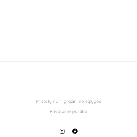
Pristatymo ir grąžinimo sąlygos
Privatumo politika