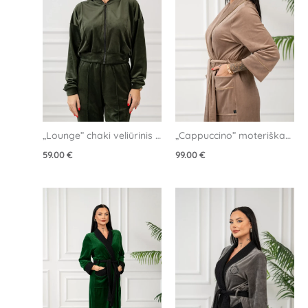
„Lounge” chaki veliūrinis 
„Cappuccino” moteriškas 
džemperis
veliūrinis chalatas
59.00
€
99.00
€