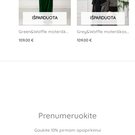
IŠPARDUOTA
IŠPARDUOTA
Green&Waffle moteriškas 
Grey&Waffle moteriškas 
veliūrinis chalatas
veliūrinis chalatas
109.00
€
109.00
€
Prenumeruokite
Gaukite 10% pirmam apsipirkimui