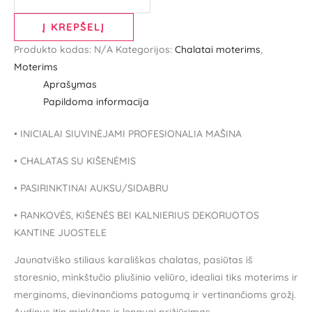
Į KREPŠELĮ
Produkto kodas:
N/A
Kategorijos:
Chalatai moterims
,
Moterims
Aprašymas
Papildoma informacija
• INICIALAI SIUVINĖJAMI PROFESIONALIA MAŠINA
• CHALATAS SU KIŠENĖMIS
• PASIRINKTINAI AUKSU/SIDABRU
• RANKOVĖS, KIŠENĖS BEI KALNIERIUS DEKORUOTOS
KANTINE JUOSTELE
Jaunatviško stiliaus karališkas chalatas, pasiūtas iš
storesnio, minkštučio pliušinio veliūro, idealiai tiks moterims ir
merginoms, dievinančioms patogumą ir vertinančioms grožį.
Audinys itin minkštas ir lengvai prižiūrimas