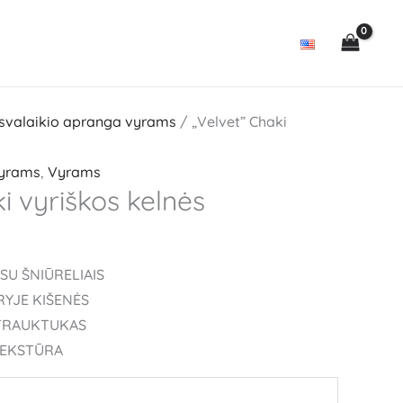
svalaikio apranga vyrams
/ „Velvet” Chaki
vyrams
,
Vyrams
i vyriškos kelnės
SU ŠNIŪRELIAIS
RYJE KIŠENĖS
ŽTRAUKTUKAS
 TEKSTŪRA