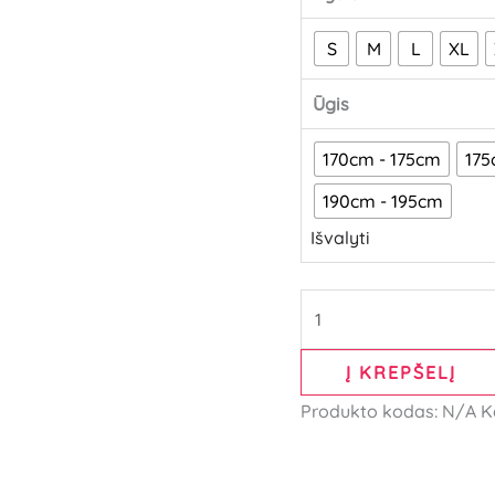
S
M
L
XL
Ūgis
170cm - 175cm
175
190cm - 195cm
Išvalyti
Į KREPŠELĮ
Produkto kodas:
N/A
K