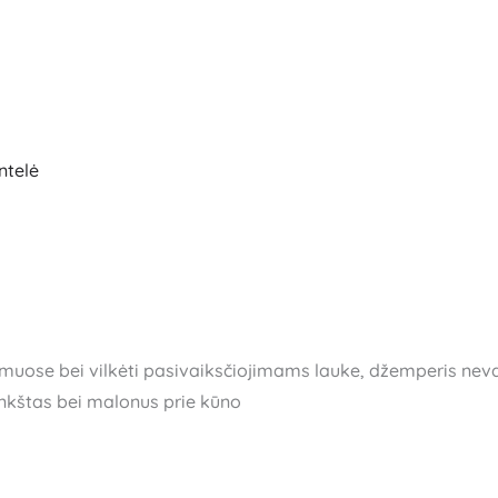
ntelė
i namuose bei vilkėti pasivaiksčiojimams lauke, džemperis ne
 minkštas bei malonus prie kūno