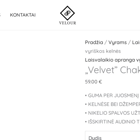
produkto
kiekis:
S
KONTAKTAI
"Velvet"
Chaki
vyriškos
Pradžia
/
Vyrams
/
Lai
kelnės
vyriškos kelnės
Laisvalaikio apranga 
„Velvet” Chak
59.00
€
• GUMA PER JUOSMENĮ 
• KELNĖSE BEI DŽEMPE
• NIKELIO SPALVOS U
• IŠSKIRTINĖ AUDINIO
Dydis