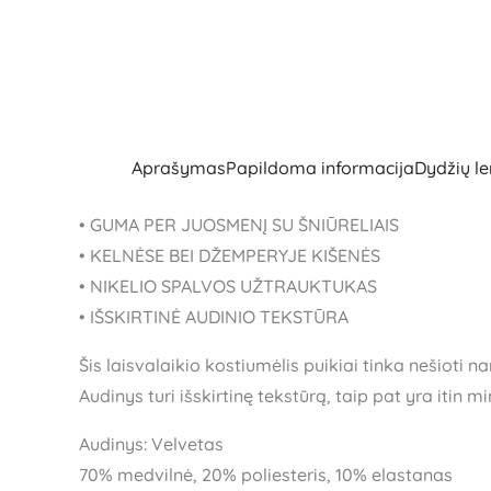
Aprašymas
Papildoma informacija
Dydžių le
• GUMA PER JUOSMENĮ SU ŠNIŪRELIAIS
• KELNĖSE BEI DŽEMPERYJE KIŠENĖS
• NIKELIO SPALVOS UŽTRAUKTUKAS
• IŠSKIRTINĖ AUDINIO TEKSTŪRA
Šis laisvalaikio kostiumėlis puikiai tinka nešiot
Audinys turi išskirtinę tekstūrą, taip pat yra itin
Audinys: Velvetas
70% medvilnė, 20% poliesteris, 10% elastanas